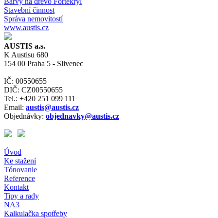
Barvy na dřevo Fortekryl
Stavební činnost
Správa nemovitostí
www.austis.cz
AUSTIS a.s.
K Austisu 680
154 00 Praha 5 - Slivenec
IČ: 00550655
DIČ: CZ00550655
Tel.: +420 251 099 111
Email:
austis@austis.cz
Objednávky:
objednavky@austis.cz
Úvod
Ke stažení
Tónovanie
Reference
Kontakt
Tipy a rady
NA3
Kalkulačka spotřeby