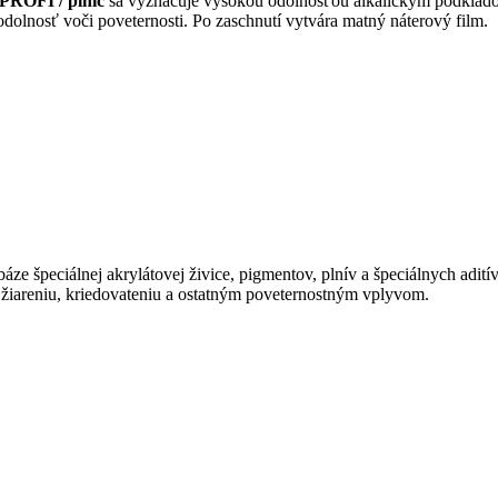
ROFI / plnič
sa vyznačuje vysokou odolnosťou alkalickým podklado
dolnosť voči poveternosti. Po zaschnutí vytvára matný náterový film.
áze špeciálnej akrylátovej živice, pigmentov, plnív a špeciálnych adití
žiareniu, kriedovateniu a ostatným poveternostným vplyvom.