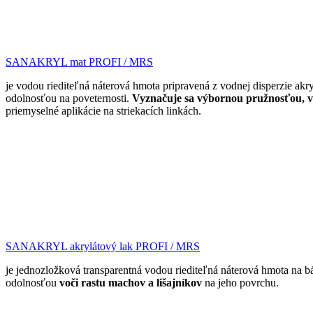
SANAKRYL mat PROFI / MRS
je vodou riediteľná náterová hmota pripravená z vodnej disperzie akr
odolnosťou na poveternosti.
Vyznačuje sa výbornou pružnosťou, v
priemyselné aplikácie na striekacích linkách.
SANAKRYL akrylátový lak PROFI / MRS
je jednozložková transparentná vodou riediteľná náterová hmota na bá
odolnosťou
voči rastu machov a lišajníkov
na jeho povrchu.