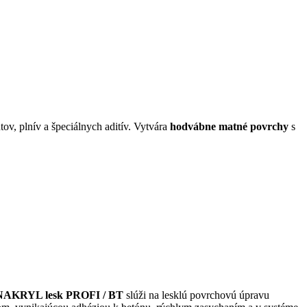
ov, plnív a špeciálnych aditív. Vytvára
hodvábne matné povrchy
s
AKRYL lesk PROFI / BT
slúži na lesklú povrchovú úpravu