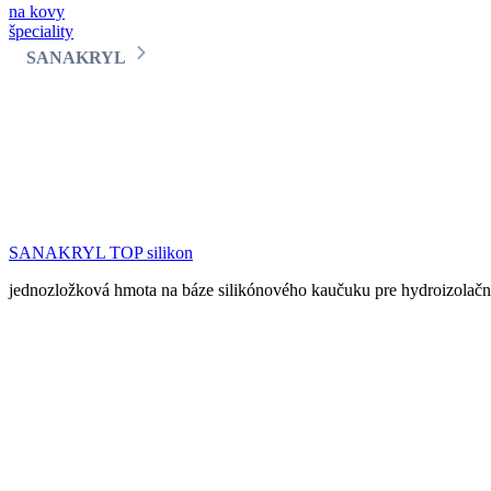
na kovy
špeciality
SANAKRYL
SANAKRYL TOP silikon
jednozložková hmota na báze silikónového kaučuku pre hydroizolačn