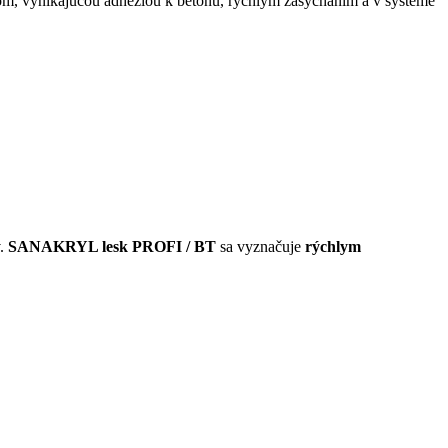
m, vynikajúcou adhéziou k betónu, rýchlym zasychaním a v systéme
v.
SANAKRYL lesk PROFI / BT
sa vyznačuje
rýchlym