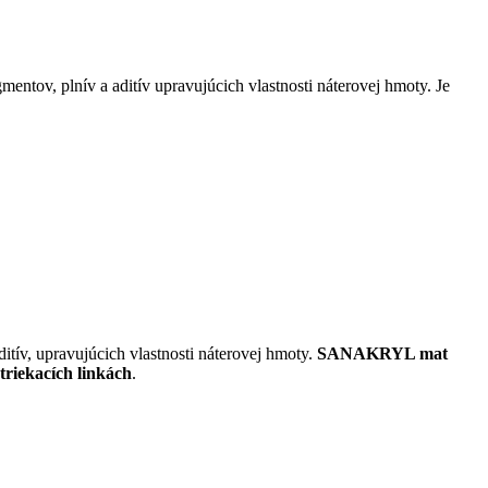
ntov, plnív a aditív upravujúcich vlastnosti náterovej hmoty. Je
itív, upravujúcich vlastnosti náterovej hmoty.
SANAKRYL mat
triekacích linkách
.