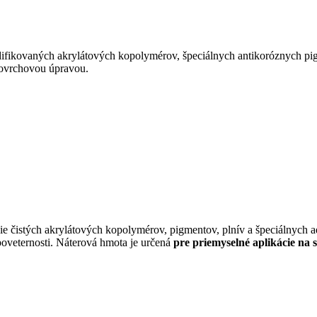
difikovaných akrylátových kopolymérov, špeciálnych antikoróznych pigme
ovrchovou úpravou.
ie čistých akrylátových kopolymérov, pigmentov, plnív a špeciálnych ad
poveternosti. Náterová hmota je určená
pre priemyselné aplikácie na s