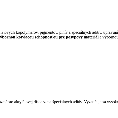
ylátových kopolymérov, pigmentov, plnív a špeciálnych aditív, upravujú
ýbornou kotviacou schopnosťou pre posypový materiál
a výbornou
ze čisto akrylátovej disperzie a špeciálnych aditív. Vyznačuje sa vyso