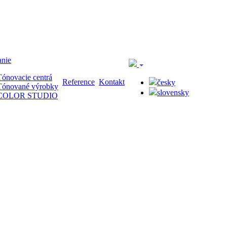
nie
Tónovacie centrá
Reference
Kontakt
česky
Tónované výrobky
slovensky
COLOR STUDIO