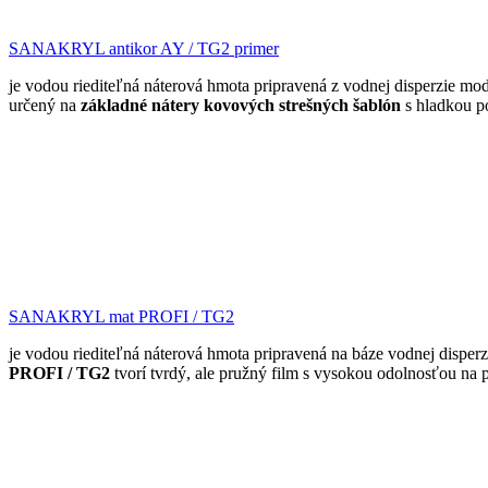
SANAKRYL antikor AY / TG2 primer
je vodou riediteľná náterová hmota pripravená z vodnej disperzie mo
určený na
základné nátery kovových strešných šablón
s hladkou p
SANAKRYL mat PROFI / TG2
je vodou riediteľná náterová hmota pripravená na báze vodnej disperz
PROFI / TG2
tvorí tvrdý, ale pružný film s vysokou odolnosťou na 