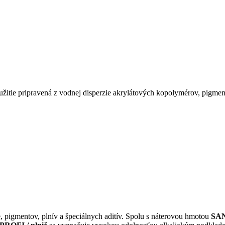
užitie pripravená z vodnej disperzie akrylátových kopolymérov, pigment
, pigmentov, plnív a špeciálnych aditív. Spolu s náterovou hmotou
SAN