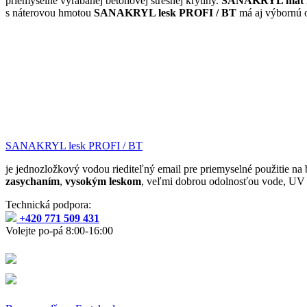
priemyselne vyrábanej betónovej strešnej krytiny.
SANAKRYL mat P
s náterovou hmotou
SANAKRYL lesk PROFI / BT
má aj výbornú o
SANAKRYL lesk PROFI / BT
je jednozložkový vodou riediteľný email pre priemyselné použitie na b
zasychaním
,
vysokým leskom
, veľmi dobrou odolnosťou vode, UV 
Technická podpora:
+420 771 509 431
Volejte po-pá 8:00-16:00