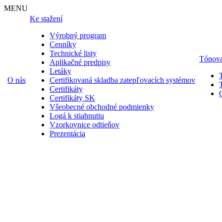
MENU
Ke stažení
Výrobný program
Cenníky
Technické listy
Tónova
Aplikačné predpisy
Letáky
O nás
Certifikovaná skladba zatepľovacích systémov
Certifikáty
Certifikáty SK
Všeobecné obchodné podmienky
Logá k stiahnutiu
Vzorkovnice odtieňov
Prezentácia