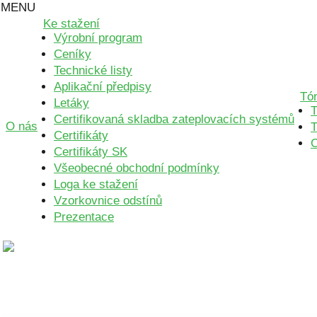
MENU
Ke stažení
Výrobní program
Ceníky
Technické listy
Aplikační předpisy
Tó
Letáky
T
Certifikovaná skladba zateplovacích systémů
O nás
T
Certifikáty
Certifikáty SK
Všeobecné obchodní podmínky
Loga ke stažení
Vzorkovnice odstínů
Prezentace