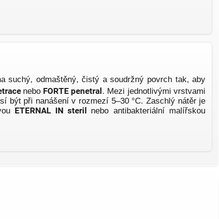
a suchý, odmaštěný, čistý a soudržný povrch tak, aby
etrace
nebo
FORTE penetral
. Mezi jednotlivými vrstvami
usí být při nanášení v rozmezí 5–30 °C. Zaschlý nátěr je
rvou
ETERNAL IN steril
nebo antibakteriální malířskou