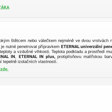
TÁKA
rokým štětcem nebo válečkem nejméně ve dvou vrstvách n
y je nutné penetrovat přípravkem
ETERNAL univerzální pen
teploty a vzdušné vlhkosti. Teplota podkladu a prostředí m
RNAL IN
,
ETERNAL IN plus,
protiplísňovu malířskou ba
 tepelně izolačních vlastností.
t
zde.