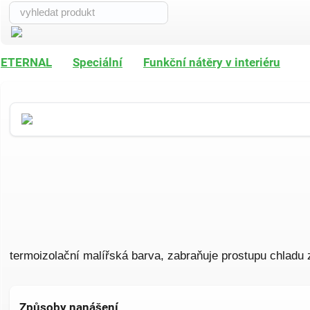
ETERNAL
Speciální
Funkční nátěry v interiéru
termoizolační malířská barva, zabraňuje prostupu chladu z
Způsoby nanášení