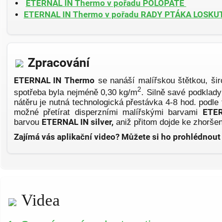
ETERNAL IN Thermo v pořadu POLOPATĚ
ETERNAL IN Thermo v pořadu RADY PTÁKA LOSKU
Zpracování
ETERNAL IN Thermo
se nanáší malířskou štětkou, ši
2
spotřeba byla nejméně 0,30 kg/m
. Silně savé podklad
nátěru je nutná technologická přestávka 4-8 hod. podle 
možné přetírat disperzními malířskými barvami
ETE
barvou
ETERNAL IN silver,
aniž přitom dojde ke zhoršení
Zajímá vás aplikační video? Můžete si ho prohlédnou
Videa