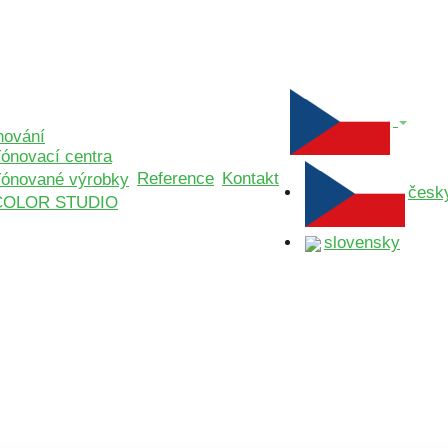
nování
ónovací centra
Reference
Kontakt
ónované výrobky
česk
COLOR STUDIO
slovensky