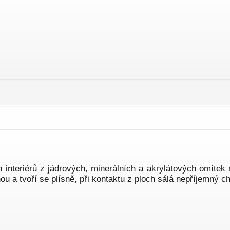
 interiérů z jádrových, minerálních a akrylátových omítek
u a tvoří se plísně, při kontaktu z ploch sálá nepříjemný c