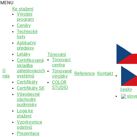
MENU
Ke stažení
Výrobní
program
Ceníky
Technické
listy
Aplikační
předpisy
Letáky
Tónování
Tónovací
Certifikovaná
centra
skladba
O
zateplovacích
Tónované
Reference
Kontakt
nás
systémů
výrobky
Certifikáty
COLOR
STUDIO
Certifikáty SK
česky
Všeobecné
slov
obchodní
podmínky
Loga ke
stažení
Vzorkovnice
odstínů
Prezentace