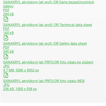
SANAKRYL akrylatovy lak profi /OR Karta bezpečnostných
údajov
PDF
284 kB
SANAKRYL akrylátový lak profi/ OR Technical data sheet
PDF
160 kB
SANAKRYL akrylatovy lak profi /OR Safety data sheet
PDF
345 kB
SANAKRYL akrylátový lak PRFO/OR foto obalu ke stažení
JPG
4.7 MB, 5386 x 5052 px
SANAKRYL akrylátový lak PRFO/OR foto obalu WEB
JPG
336 kB, 1000 x 938 px