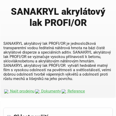
SANAKRYL akrylátový
lak PROFI/OR
SANAKRYL akrylátový lak PROFI/OR je jednosložková
transparentní vodou ředitelná nátěrová hmota na bázi čistě
akrylátové disperze a speciálních aditiv. SANAKRYL akrylátový
lak PROFI/OR se vyznačuje vysokou přilnavostí k betonu,
sklovláknobetonu a akrylátovým nátěrovým hmotám.
SANAKRYL akrylátový lak PROFI/OR vytváří hed­vábně matný
film s vysokou odolností na povětrnosti a světlostálostí, vel­mi
dobrou odolností tvorbě vápenných výkvětů a odolností proti
růstu mechů a lišejníků na jeho povrchu.
Najít prodejnu
Dokumenty
Reference