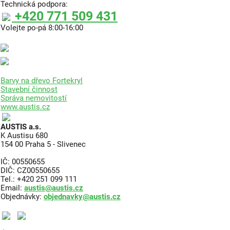
Technická podpora:
+420 771 509 431
Volejte po-pá 8:00-16:00
Barvy na dřevo Fortekryl
Stavební činnost
Správa nemovitostí
www.austis.cz
AUSTIS a.s.
K Austisu 680
154 00 Praha 5 - Slivenec
IČ: 00550655
DIČ: CZ00550655
Tel.: +420 251 099 111
Email:
austis@austis.cz
Objednávky:
objednavky@austis.cz