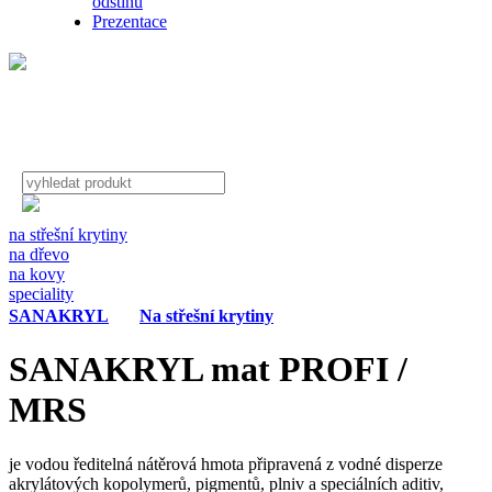
odstínů
Prezentace
na střešní krytiny
na dřevo
na kovy
speciality
SANAKRYL
Na střešní krytiny
SANAKRYL mat PROFI /
MRS
je vodou ředitelná nátěrová hmota připravená z vodné disperze
akrylátových kopolymerů, pigmentů, plniv a speciálních aditiv,