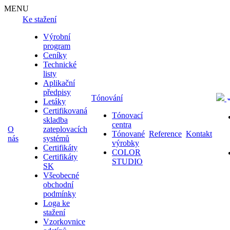
MENU
Ke stažení
Výrobní
program
Ceníky
Technické
listy
Aplikační
předpisy
Tónování
Letáky
Certifikovaná
Tónovací
skladba
centra
O
zateplovacích
Tónované
Reference
Kontakt
nás
systémů
výrobky
Certifikáty
COLOR
Certifikáty
STUDIO
SK
Všeobecné
obchodní
podmínky
Loga ke
stažení
Vzorkovnice