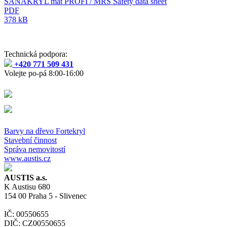
SANAKRYL mat PROFI / MRS Safety data sheet
PDF
378 kB
Technická podpora:
+420 771 509 431
Volejte po-pá 8:00-16:00
Barvy na dřevo Fortekryl
Stavební činnost
Správa nemovitostí
www.austis.cz
AUSTIS a.s.
K Austisu 680
154 00 Praha 5 - Slivenec
IČ: 00550655
DIČ: CZ00550655