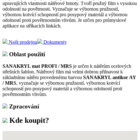
upravujících vlastnosti nátěrové hmoty. Tvoří pružný film s vysokou
odolností na povětrnosti. Vyznačuje se výbornou pružností,
výbornou kotvící schopností pro posypový materiál a výbornou
odolností proti povětrnostním vlivům. Je určen pro průmyslové
aplikace na stříkacích linkách.
Najít prodejnu
Dokumenty
Oblast použití
SANAKRYL mat PROFI / MRS
je určen k nátěrům ocelových
střešních šablon. Nátěrový film má velmi dobrou přilnavost k
základnímu nátěru provedenému barvou
SANAKRYL antikor AY
/ MRS
, vyznačuje se výbornou pružností, výbornou kotvící
schopností pro posypový materiál a výbornou odolností proti
povětrnostním vlivům.
Zpracování
Kde koupit?