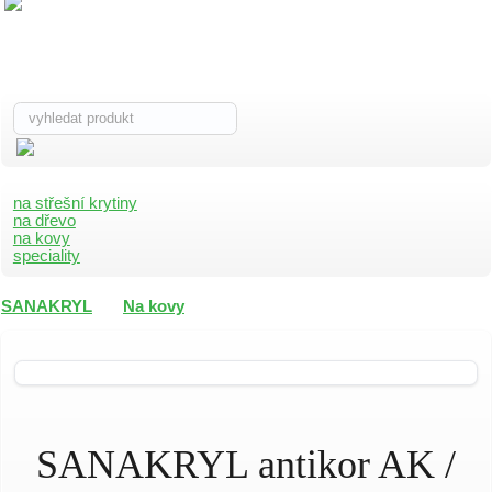
na střešní krytiny
na dřevo
na kovy
speciality
SANAKRYL
Na kovy
SANAKRYL antikor AK /