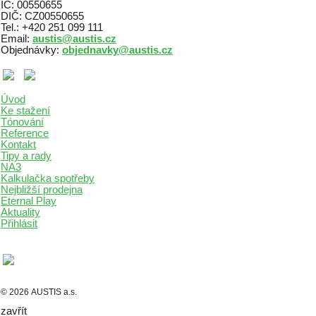
IČ: 00550655
DIČ: CZ00550655
Tel.: +420 251 099 111
Email:
austis@austis.cz
Objednávky:
objednavky@austis.cz
Úvod
Ke stažení
Tónování
Reference
Kontakt
Tipy a rady
NA3
Kalkulačka spotřeby
Nejbližší prodejna
Eternal Play
Aktuality
Přihlásit
© 2026 AUSTIS a.s.
zavřít