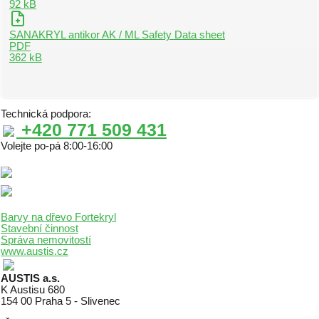
92 kB
SANAKRYL antikor AK / ML Safety Data sheet
PDF
362 kB
Technická podpora:
+420 771 509 431
Volejte po-pá 8:00-16:00
Barvy na dřevo Fortekryl
Stavební činnost
Správa nemovitostí
www.austis.cz
AUSTIS a.s.
K Austisu 680
154 00 Praha 5 - Slivenec