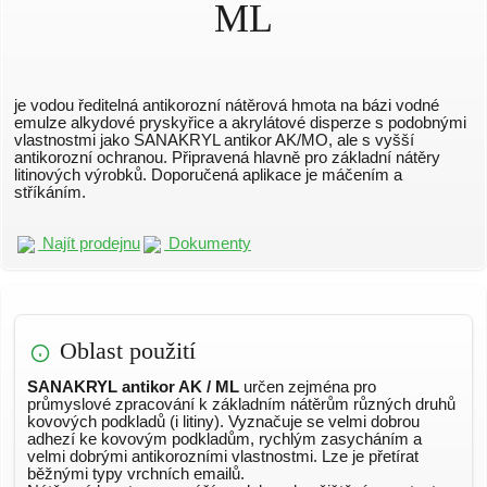
ML
je vodou ředitelná antikorozní nátěrová hmota na bázi vodné
emulze alkydové pryskyřice a akrylátové disperze s podobnými
vlastnostmi jako SANAKRYL antikor AK/MO, ale s vyšší
antikorozní ochranou. Připravená hlavně pro základní nátěry
litinových výrobků. Doporučená aplikace je máčením a
stříkáním.
Najít prodejnu
Dokumenty
Oblast použití
SANAKRYL antikor AK / ML
určen zejména pro
průmyslové zpracování k základním nátěrům různých druhů
kovových podkladů (i litiny). Vyznačuje se velmi dobrou
adhezí ke kovovým podkladům, rychlým zasycháním a
velmi dobrými antikorozními vlastnostmi. Lze je přetírat
běžnými typy vrchních emailů.