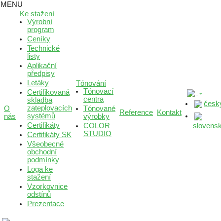
MENU
Ke stažení
Výrobní
program
Ceníky
Technické
listy
Aplikační
předpisy
Letáky
Tónování
Tónovací
Certifikovaná
centra
skladba
česk
zateplovacích
O
Tónované
Reference
Kontakt
systémů
nás
výrobky
Certifikáty
COLOR
slovens
STUDIO
Certifikáty SK
Všeobecné
obchodní
podmínky
Loga ke
stažení
Vzorkovnice
odstínů
Prezentace