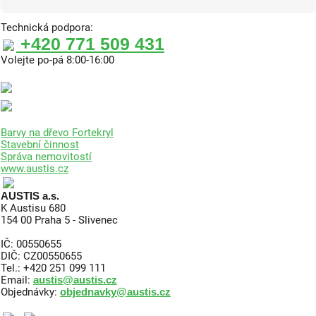
Technická podpora:
+420 771 509 431
Volejte po-pá 8:00-16:00
Barvy na dřevo Fortekryl
Stavební činnost
Správa nemovitostí
www.austis.cz
AUSTIS a.s.
K Austisu 680
154 00 Praha 5 - Slivenec
IČ: 00550655
DIČ: CZ00550655
Tel.: +420 251 099 111
Email:
austis@austis.cz
Objednávky:
objednavky@austis.cz