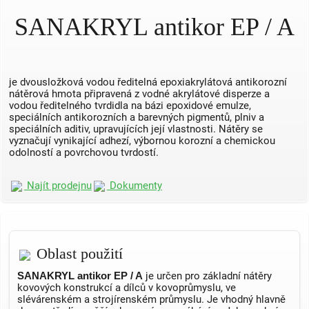
SANAKRYL antikor EP / A
je dvousložková vodou ředitelná epoxiakrylátová antikorozní
nátěrová hmota připravená z vodné akrylátové disperze a
vodou ředitelného tvrdidla na bázi epoxidové emulze,
speciálních antikorozních a barevných pigmentů, plniv a
speciálních aditiv, upravujících její vlastnosti. Nátěry se
vyznačují vynikající adhezí, výbornou korozní a chemickou
odolností a povrchovou tvrdostí.
Najít prodejnu
Dokumenty
Oblast použití
SANAKRYL antikor EP / A
je určen pro základní nátěry
kovových konstrukcí a dílců v kovoprůmyslu, ve
slévárenském a strojírenském průmyslu. Je vhodný hlavně