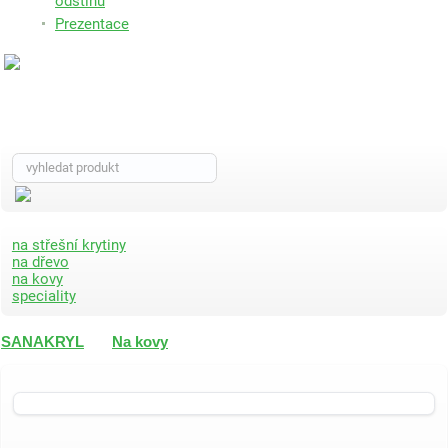
odstínů
Prezentace
na střešní krytiny
na dřevo
na kovy
speciality
SANAKRYL
Na kovy