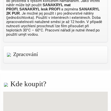
do prostředí s vyšším korozním namáháním. Jako vrchní
nátěr může být použit
SANAKRYL mat
PROFI
,
SANAKRYL lesk PROFI
a zejména
SANAKRYL
2K PUR
. Je možné jej použít i pro jednovrstvé nátěry
(jednošichtovka). Použití v interiérech i exteriérech. Doba
zpracovatelnosti natužené směsi je až 12 hodin. V případě
nutnosti urychlení proschnutí lze film přisoušet při
teplotách 30°C – 60°C. Pracovní nářadí je nutné ihned po
použití umýt vodou.
Zpracování
Kde koupit?