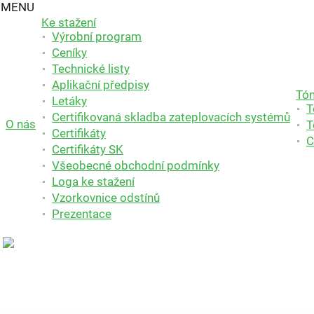
MENU
Ke stažení
Výrobní program
Ceníky
Technické listy
Aplikační předpisy
Tón
Letáky
T
Certifikovaná skladba zateplovacích systémů
O nás
T
Certifikáty
C
Certifikáty SK
Všeobecné obchodní podmínky
Loga ke stažení
Vzorkovnice odstínů
Prezentace