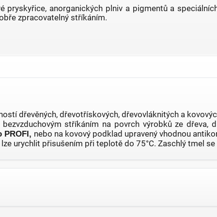
é pryskyřice, anorganických plniv a pigmentů a speciálníc
dobře zpracovatelný stříkáním.
vností dřevěných, dřevotřískových, dřevovláknitých a kovo
 bezvzduchovým stříkáním na povrch výrobků ze dřeva, dř
 PROFI,
nebo na kovový podklad upravený vhodnou antikor
 lze urychlit přisušením při teplotě do 75°C. Zaschlý tmel 