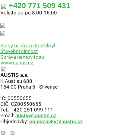
+420 771 509 431
Volejte po-pá 8:00-16:00
Barvy na dřevo Fortekryl
Stavební činnost
Správa nemovitostí
www.austis.cz
AUSTIS a.s.
K Austisu 680
154 00 Praha 5 - Slivenec
IČ: 00550655
DIČ: CZ00550655
Tel.: +420 251 099 111
Email:
austis@austis.cz
Objednávky:
objednavky@austis.cz