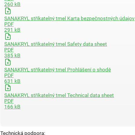
260 kB
SANAKRYL stříkatelný tmel Karta bezpečnostných údajov
PDF
291 kB
SANAKRYL stříkatelný tmel Safety data sheet
PDF
385 kB
SANAKRYL stříkatelný tmel Prohlášení o shodě
PDF
631 kB
SANAKRYL stříkatelný tmel Technical data sheet
PDF
166 kB
Technická podpora: