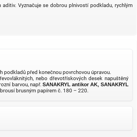
h aditiv. Vyznačuje se dobrou plnivostí podkladu, rychlým
vých podkladů před konečnou povrchovou úpravou.
evovláknitých, nebo dřevotřískových desek napuštěný
ozní barvou, např.
SANAKRYL antikor AK, SANAKRYL
se brousí brusným papírem č. 180 – 220.