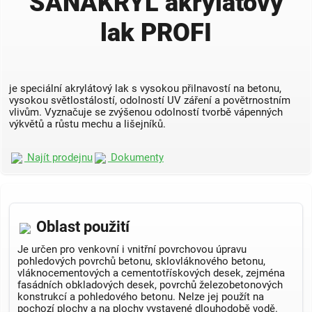
SANAKRYL akrylátový
lak PROFI
je speciální akrylátový lak s vysokou přilnavostí na betonu,
vysokou světlostálostí, odolností UV záření a povětrnostním
vlivům. Vyznačuje se zvýšenou odolností tvorbě vápenných
výkvětů a růstu mechu a lišejníků.
Najít prodejnu
Dokumenty
Oblast použití
Je určen pro venkovní i vnitřní povrchovou úpravu
pohledových povrchů betonu, sklovláknového betonu,
vláknocementových a cementotřískových desek, zejména
fasádních obkladových desek, povrchů železobetonových
konstrukcí a pohledového betonu. Nelze jej použít na
pochozí plochy a na plochy vystavené dlouhodobě vodě.