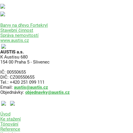
Barvy na dřevo Fortekryl
Stavební činnost
Správa nemovitostí
www.austis.cz
AUSTIS a.s.
K Austisu 680
154 00 Praha 5 - Slivenec
IČ: 00550655
DIČ: CZ00550655
Tel.: +420 251 099 111
Email:
austis@austis.cz
Objednávky:
objednavky@austis.cz
Úvod
Ke stažení
Tónování
Reference