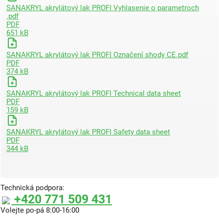
SANAKRYL akrylátový lak PROFI Vyhlasenie o parametroch
.pdf
PDF
651 kB
SANAKRYL akrylátový lak PROFI Označení shody CE.pdf
PDF
374 kB
SANAKRYL akrylátový lak PROFI Technical data sheet
PDF
159 kB
SANAKRYL akrylátový lak PROFI Safety data sheet
PDF
344 kB
Technická podpora:
+420 771 509 431
Volejte po-pá 8:00-16:00