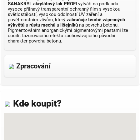
SANAKRYL akrylátový lak PROFI
vytváří na podkladu
vysoce přilnavý transparentní ochranný film s vysokou
světlostálostí, vysokou odolností UV záření a
povětrnostním vlivům, který
zabraňuje tvorbě vápenných
výkvětů
a
růstu mechů
a
lišejníků
na povrchu betonu.
Pigmentováním anorganickými pigmentovými pastami lze
docílit lazurovacího efektu zachovávajícího původní
charakter povrchu betonu.
Zpracování
Kde koupit?