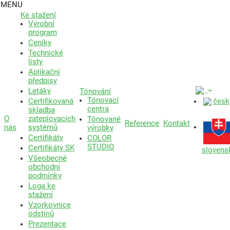
MENU
Ke stažení
Výrobní
program
Ceníky
Technické
listy
Aplikační
předpisy
Letáky
Tónování
Tónovací
česk
Certifikovaná
centra
skladba
O
zateplovacích
Tónované
Reference
Kontakt
nás
systémů
výrobky
Certifikáty
COLOR
STUDIO
Certifikáty SK
slovens
Všeobecné
obchodní
podmínky
Loga ke
stažení
Vzorkovnice
odstínů
Prezentace